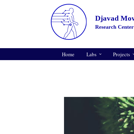
Home
Labs
Projects
Gait Analysis Lab
Past
3D Printing Lab
On Going