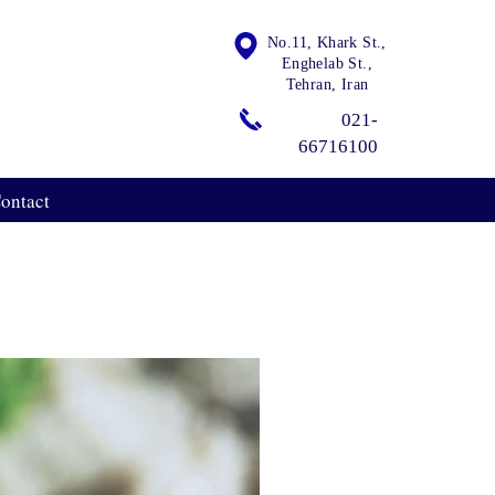
No.11, Khark St.,
Enghelab St.,
Tehran, Iran
021-
66716100
ontact