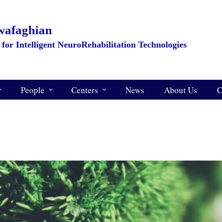
​Djavad Mowafaghian
​​​​​​​ Research Center for Intelligent NeuroRehabilitation Technologies
People
Centers
News
About Us
C
Staff
Cp Center
Researchers
Customized Implants Center
Smart Rehabilitation Center